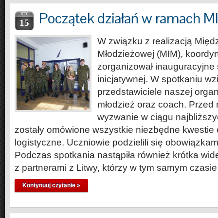
Początek działań w ramach M
STY
15
W związku z realizacją Międ
Młodzieżowej (MIM), koordyn
zorganizował inauguracyjne 
inicjatywnej. W spotkaniu wzię
przedstawiciele naszej organi
młodzież oraz coach. Przed m
wyzwanie w ciągu najbliższy
zostały omówione wszystkie niezbędne kwestie 
logistyczne. Uczniowie podzielili się obowiązkam
Podczas spotkania nastąpiła również krótka wid
z partnerami z Litwy, którzy w tym samym czasi
Kontynuuj czytanie »