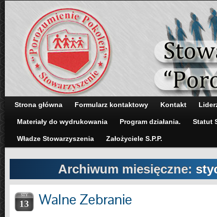
Strona główna
Formularz kontaktowy
Kontakt
Lider
Materiały do wydrukowania
Program działania.
Statut 
Władze Stowarzyszenia
Założyciele S.P.P.
Archiwum miesięczne:
sty
Walne Zebranie
STY
13