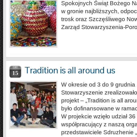
Spokojnych Świąt Bożego N
w gronie najbliższych, odp
trosk oraz Szczęśliwego N
Zarząd Stowarzyszenia-Por
Tradition is all around us
GRU
15
W okresie od 3 do 9 grudnia
Stowarzyszenie zrealizowa
projekt – „Tradition is all ar
było dofinansowane w rama
W projekcie wzięło udział 36
współpracujący z naszą orga
przedstawiciele Sdruzhenie „