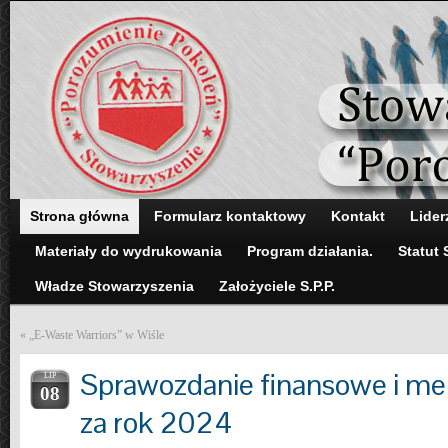
Strona główna
Formularz kontaktowy
Kontakt
Lider
Materiały do wydrukowania
Program działania.
Statut 
Władze Stowarzyszenia
Założyciele S.P.P.
«
„E-Waste Warriors” w Wiśle
Sprawozdanie finansowe i me
LIP
08
za rok 2024